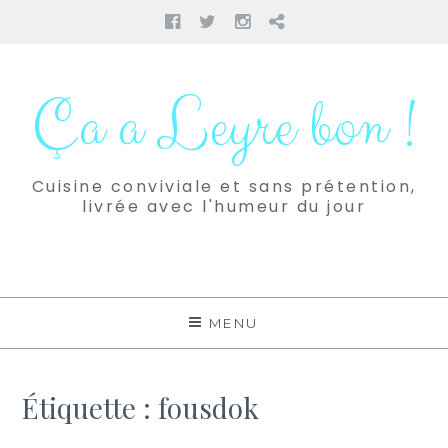
Facebook
Twitter
Instagram
Pinterest
Aller
au
Ça a Leyre bon !
contenu
Cuisine conviviale et sans prétention,
livrée avec l'humeur du jour
MENU
Étiquette :
fousdok