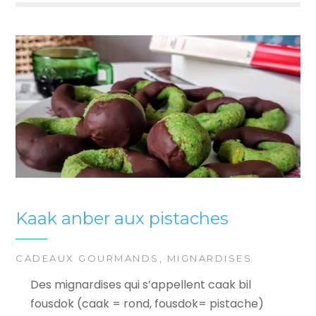
Kaak anber aux pistaches
CADEAUX GOURMANDS
,
MIGNARDISES
Des mignardises qui s’appellent caak bil
fousdok (caak = rond, fousdok= pistache)