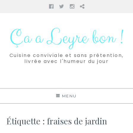
Facebook
Twitter
Instagram
Pinterest
Aller
au
Ça a Leyre bon !
contenu
Cuisine conviviale et sans prétention,
livrée avec l'humeur du jour
MENU
Étiquette :
fraises de jardin