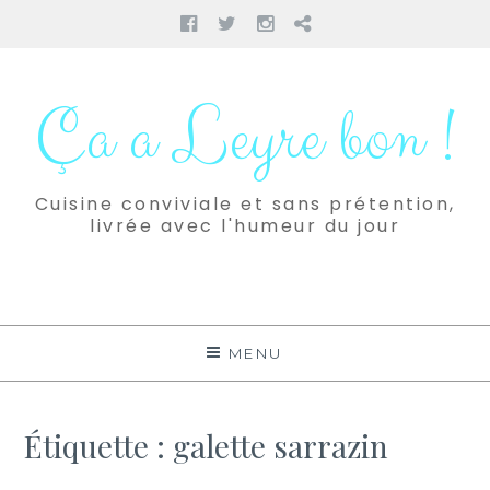
Facebook
Twitter
Instagram
Pinterest
Aller
au
Ça a Leyre bon !
contenu
Cuisine conviviale et sans prétention,
livrée avec l'humeur du jour
MENU
Étiquette :
galette sarrazin