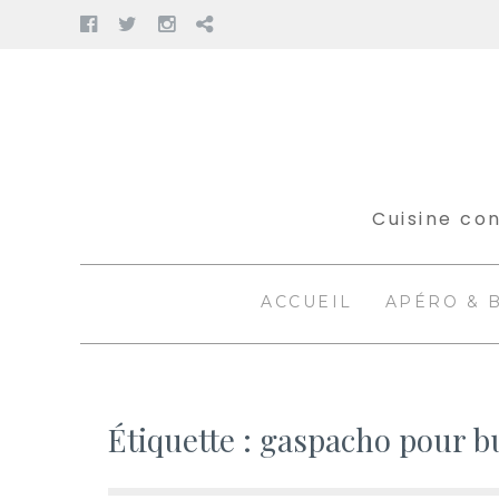
Facebook
Twitter
Instagram
Pinterest
Aller
au
contenu
Cuisine con
ACCUEIL
APÉRO & 
Étiquette :
gaspacho pour bu