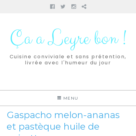
Facebook
Twitter
Instagram
Pinterest
Aller
au
Ça a Leyre bon !
contenu
Cuisine conviviale et sans prétention,
livrée avec l'humeur du jour
MENU
Gaspacho melon-ananas
et pastèque huile de