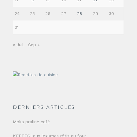
24
25
26
27
28
29
30
31
« Juil
Sep »
DERNIERS ARTICLES
Moka praliné café
KEFTEGI aux légumes rôtis au four