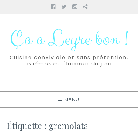
Facebook
Twitter
Instagram
Pinterest
Aller
au
Ça a Leyre bon !
contenu
Cuisine conviviale et sans prétention,
livrée avec l'humeur du jour
MENU
Étiquette :
gremolata