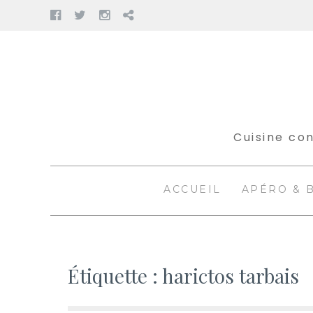
Facebook
Twitter
Instagram
Pinterest
Aller
au
contenu
Cuisine con
ACCUEIL
APÉRO & 
Étiquette :
harictos tarbais