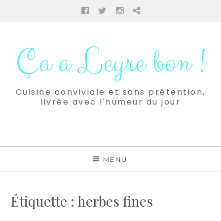
Facebook
Twitter
Instagram
Pinterest
Aller
au
Ça a Leyre bon !
contenu
Cuisine conviviale et sans prétention,
livrée avec l'humeur du jour
MENU
Étiquette :
herbes fines