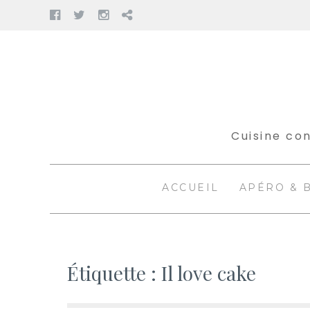
Facebook
Twitter
Instagram
Pinterest
Aller
au
contenu
Cuisine con
ACCUEIL
APÉRO & 
Étiquette :
Il love cake