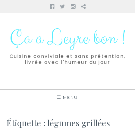
Facebook
Twitter
Instagram
Pinterest
Aller
au
Ça a Leyre bon !
contenu
Cuisine conviviale et sans prétention,
livrée avec l'humeur du jour
MENU
Étiquette :
légumes grillées