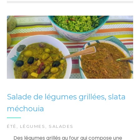
Salade de légumes grillées, slata
méchouia
ÉTÉ
,
LÉGUMES
,
SALADES
Des légumes grillés au four qui compose une