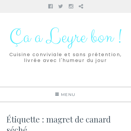
Facebook
Twitter
Instagram
Pinterest
Aller
au
Ça a Leyre bon !
contenu
Cuisine conviviale et sans prétention,
livrée avec l'humeur du jour
MENU
Étiquette :
magret de canard
séché