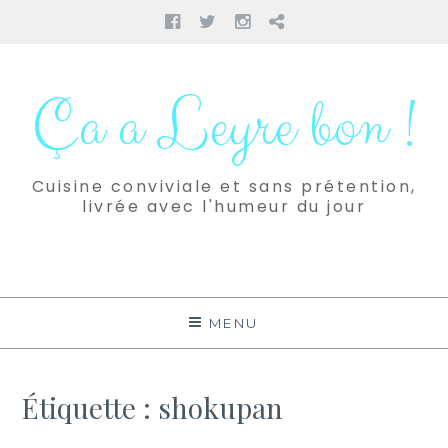
Facebook
Twitter
Instagram
Pinterest
Aller
au
Ça a Leyre bon !
contenu
Cuisine conviviale et sans prétention,
livrée avec l'humeur du jour
MENU
Étiquette :
shokupan