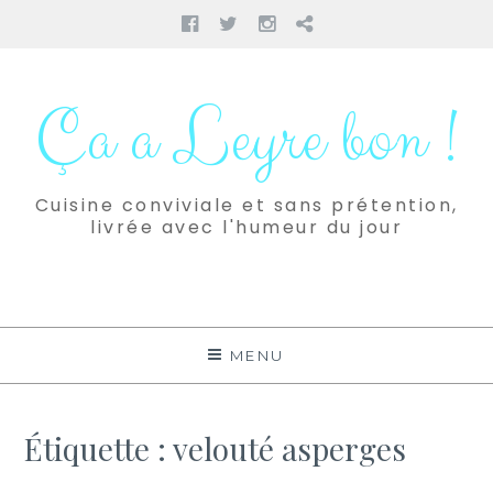
Facebook
Twitter
Instagram
Pinterest
Aller
au
Ça a Leyre bon !
contenu
Cuisine conviviale et sans prétention,
livrée avec l'humeur du jour
MENU
Étiquette :
velouté asperges