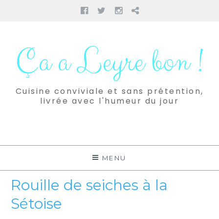
Facebook
Twitter
Instagram
Pinterest
Aller
au
Ça a Leyre bon !
contenu
Cuisine conviviale et sans prétention,
livrée avec l'humeur du jour
MENU
Rouille de seiches à la
Sétoise