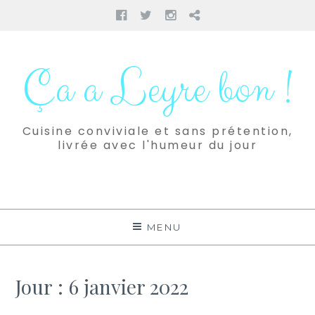
Facebook
Twitter
Instagram
Pinterest
Aller
au
Ça a Leyre bon !
contenu
Cuisine conviviale et sans prétention,
livrée avec l'humeur du jour
MENU
Jour :
6 janvier 2022