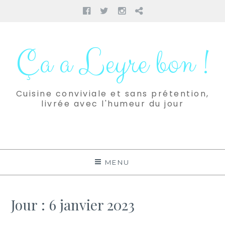
Facebook
Twitter
Instagram
Pinterest
Aller
au
Ça a Leyre bon !
contenu
Cuisine conviviale et sans prétention,
livrée avec l'humeur du jour
MENU
Jour :
6 janvier 2023