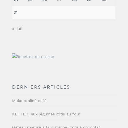
31
« Juil
DERNIERS ARTICLES
Moka praliné café
KEFTEGI aux légumes rôtis au four
Gâteau marbré à la pistache, coque chocolat