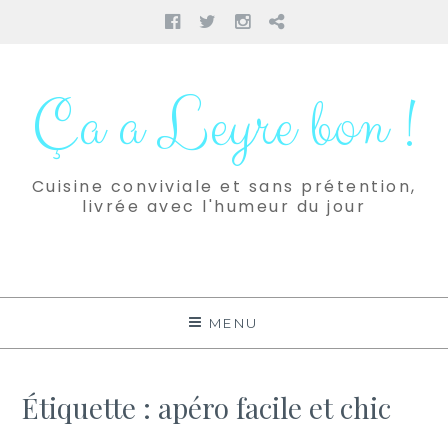
Facebook
Twitter
Instagram
Pinterest
Aller
au
Ça a Leyre bon !
contenu
Cuisine conviviale et sans prétention,
livrée avec l'humeur du jour
MENU
Étiquette :
apéro facile et chic