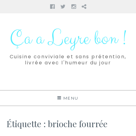
Facebook
Twitter
Instagram
Pinterest
Aller
au
Ça a Leyre bon !
contenu
Cuisine conviviale et sans prétention,
livrée avec l'humeur du jour
MENU
Étiquette :
brioche fourrée