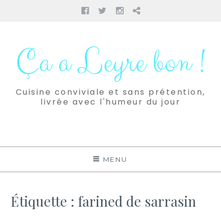
Facebook
Twitter
Instagram
Pinterest
Aller
au
Ça a Leyre bon !
contenu
Cuisine conviviale et sans prétention,
livrée avec l'humeur du jour
MENU
Étiquette :
farined de sarrasin