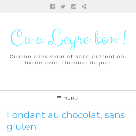
Facebook
Twitter
Instagram
Pinterest
Aller
au
Ça a Leyre bon !
contenu
Cuisine conviviale et sans prétention,
livrée avec l'humeur du jour
MENU
Fondant au chocolat, sans
gluten