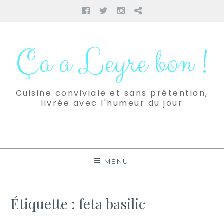
Facebook
Twitter
Instagram
Pinterest
Aller
au
Ça a Leyre bon !
contenu
Cuisine conviviale et sans prétention,
livrée avec l'humeur du jour
MENU
Étiquette :
feta basilic