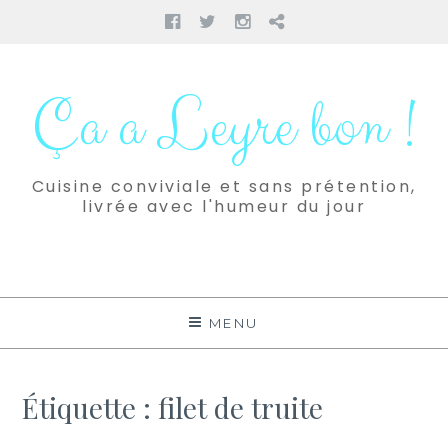
Facebook
Twitter
Instagram
Pinterest
Aller
au
Ça a Leyre bon !
contenu
Cuisine conviviale et sans prétention,
livrée avec l'humeur du jour
MENU
Étiquette :
filet de truite