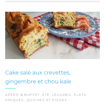
Cake salé aux crevettes,
gingembre et chou kale
APÉRO & BUFFET
,
ÉTÉ
,
LÉGUMES
,
PLATS
UNIQUES
,
QUICHES ET PIZZAS