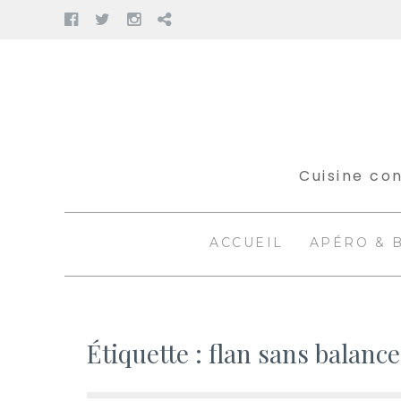
Facebook
Twitter
Instagram
Pinterest
Aller
au
contenu
Cuisine con
ACCUEIL
APÉRO & 
Étiquette :
flan sans balance