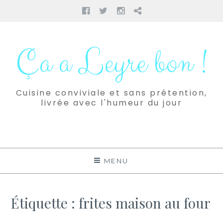
Facebook
Twitter
Instagram
Pinterest
Aller
au
Ça a Leyre bon !
contenu
Cuisine conviviale et sans prétention,
livrée avec l'humeur du jour
MENU
Étiquette :
frites maison au four