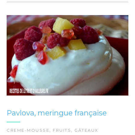
Pavlova, meringue française
CREME-MOUSSE
,
FRUITS
,
GÂTEAUX