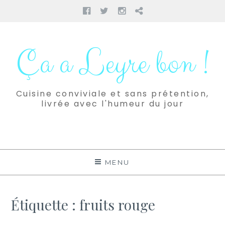
Facebook
Twitter
Instagram
Pinterest
Aller
au
Ça a Leyre bon !
contenu
Cuisine conviviale et sans prétention,
livrée avec l'humeur du jour
MENU
Étiquette :
fruits rouge