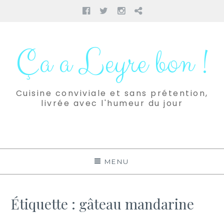
Facebook
Twitter
Instagram
Pinterest
Aller
au
Ça a Leyre bon !
contenu
Cuisine conviviale et sans prétention,
livrée avec l'humeur du jour
MENU
Étiquette :
gâteau mandarine