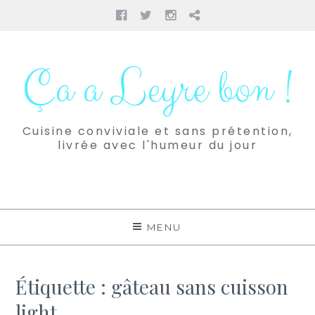
Facebook
Twitter
Instagram
Pinterest
Aller
au
Ça a Leyre bon !
contenu
Cuisine conviviale et sans prétention,
livrée avec l'humeur du jour
MENU
Étiquette :
gâteau sans cuisson
light