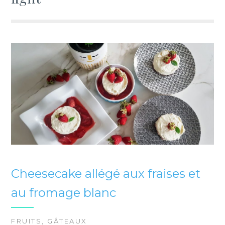
Cheesecake allégé aux fraises et
au fromage blanc
FRUITS
,
GÂTEAUX