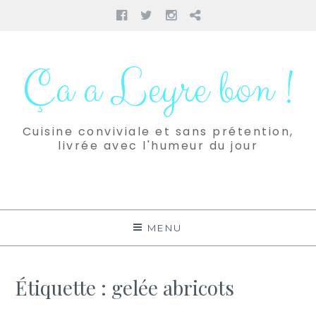
Facebook
Twitter
Instagram
Pinterest
Aller
au
Ça a Leyre bon !
contenu
Cuisine conviviale et sans prétention,
livrée avec l'humeur du jour
MENU
Étiquette :
gelée abricots