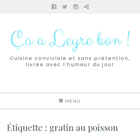
Facebook
Twitter
Instagram
Pinterest
Aller
au
Ça a Leyre bon !
contenu
Cuisine conviviale et sans prétention,
livrée avec l'humeur du jour
MENU
Étiquette :
gratin au poisson