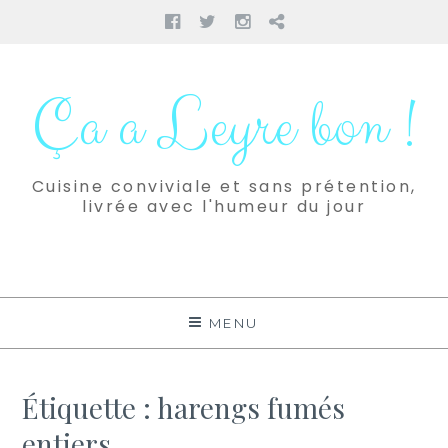
Facebook
Twitter
Instagram
Pinterest
Aller
au
Ça a Leyre bon !
contenu
Cuisine conviviale et sans prétention,
livrée avec l'humeur du jour
MENU
Étiquette :
harengs fumés
entiers