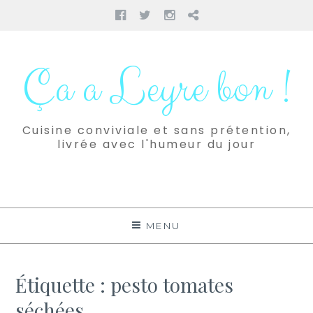
Facebook
Twitter
Instagram
Pinterest
Aller
au
Ça a Leyre bon !
contenu
Cuisine conviviale et sans prétention,
livrée avec l'humeur du jour
MENU
Étiquette :
pesto tomates
séchées