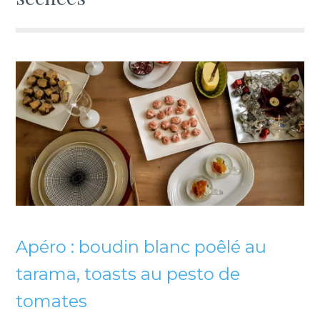
Apéro : boudin blanc poêlé au
tarama, toasts au pesto de
tomates