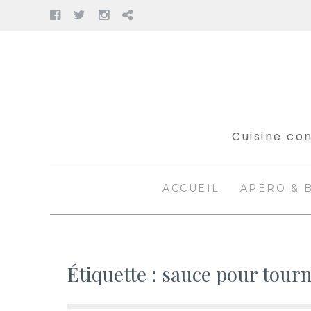
Facebook
Twitter
Instagram
Pinterest
Aller
au
contenu
Cuisine con
ACCUEIL
APÉRO & 
Étiquette :
sauce pour tour