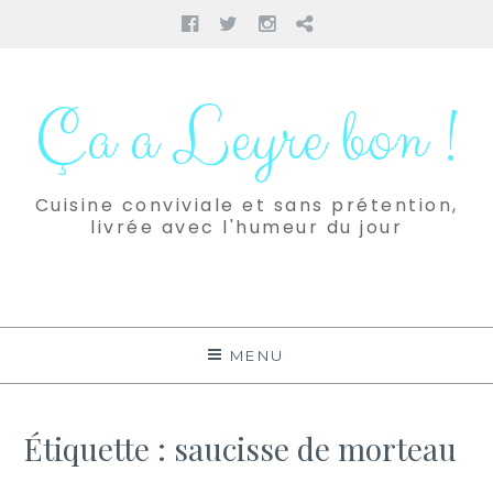
Facebook
Twitter
Instagram
Pinterest
Aller
au
Ça a Leyre bon !
contenu
Cuisine conviviale et sans prétention,
livrée avec l'humeur du jour
MENU
Étiquette :
saucisse de morteau