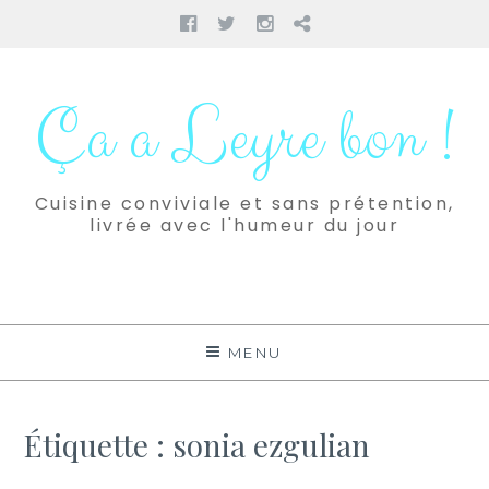
Facebook
Twitter
Instagram
Pinterest
Aller
au
Ça a Leyre bon !
contenu
Cuisine conviviale et sans prétention,
livrée avec l'humeur du jour
MENU
Étiquette :
sonia ezgulian