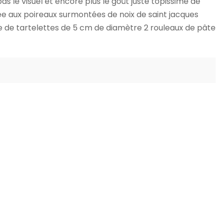
as le visuel et encore plus le goût juste topissime de
ée aux poireaux surmontées de noix de saint jacques
ne de tartelettes de 5 cm de diamètre 2 rouleaux de pâte