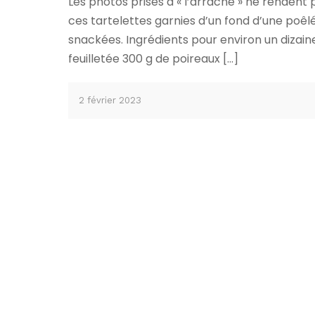
Les photos prises à « l’arrache » ne rendent p
ces tartelettes garnies d’un fond d’une poêl
snackées. Ingrédients pour environ un dizai
feuilletée 300 g de poireaux […]
2 février 2023