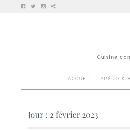
Facebook
Twitter
Instagram
Pinterest
Aller
au
contenu
Cuisine con
ACCUEIL
APÉRO & 
Jour :
2 février 2023