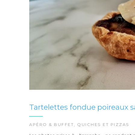
Tartelettes fondue poireaux s
APÉRO & BUFFET
,
QUICHES ET PIZZAS