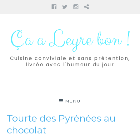
Facebook
Twitter
Instagram
Pinterest
Aller
au
Ça a Leyre bon !
contenu
Cuisine conviviale et sans prétention,
livrée avec l'humeur du jour
MENU
Tourte des Pyrénées au
chocolat