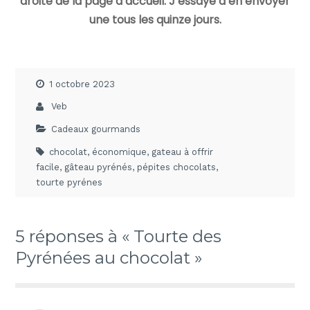
droite de la page d’accueil. J’essaye d’en envoyer
une tous les quinze jours.
1 octobre 2023
Veb
Cadeaux gourmands
chocolat
,
économique
,
gateau à offrir
facile
,
gâteau pyrénés
,
pépites chocolats
,
tourte pyrénes
5 réponses à « Tourte des
Pyrénées au chocolat »