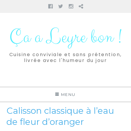
Facebook
Twitter
Instagram
Pinterest
Aller
au
Ça a Leyre bon !
contenu
Cuisine conviviale et sans prétention,
livrée avec l'humeur du jour
MENU
Calisson classique à l’eau
de fleur d’oranger