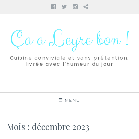
Facebook
Twitter
Instagram
Pinterest
Aller
au
Ça a Leyre bon !
contenu
Cuisine conviviale et sans prétention,
livrée avec l'humeur du jour
MENU
Mois :
décembre 2023