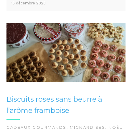
16 décembre 2023
Biscuits roses sans beurre à
l’arôme framboise
CADEAUX GOURMANDS
,
MIGNARDISES
,
NOËL