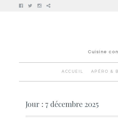
Facebook
Twitter
Instagram
Pinterest
Aller
au
contenu
Cuisine con
ACCUEIL
APÉRO & 
Jour :
7 décembre 2025