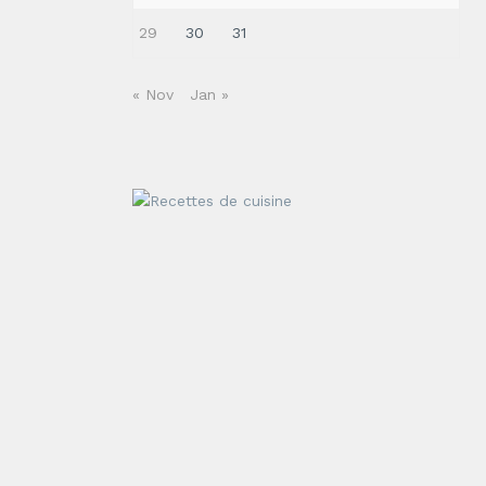
29
30
31
« Nov
Jan »