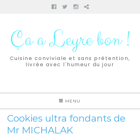
Facebook
Twitter
Instagram
Pinterest
Aller
au
Ça a Leyre bon !
contenu
Cuisine conviviale et sans prétention,
livrée avec l'humeur du jour
MENU
Cookies ultra fondants de
Mr MICHALAK