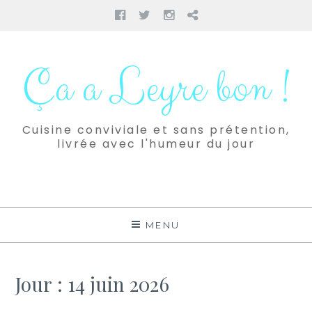
Facebook
Twitter
Instagram
Pinterest
Aller
au
Ça a Leyre bon !
contenu
Cuisine conviviale et sans prétention,
livrée avec l'humeur du jour
MENU
Jour :
14 juin 2026