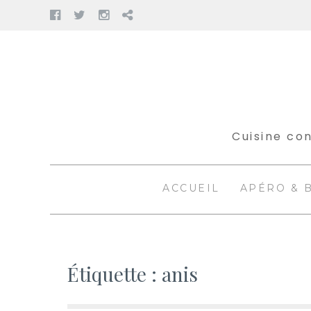
Facebook
Twitter
Instagram
Pinterest
Aller
au
contenu
Cuisine con
ACCUEIL
APÉRO & 
Étiquette :
anis