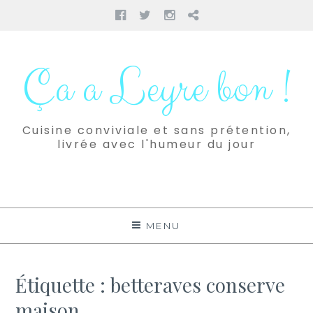
Facebook
Twitter
Instagram
Pinterest
Aller
au
Ça a Leyre bon !
contenu
Cuisine conviviale et sans prétention,
livrée avec l'humeur du jour
MENU
Étiquette :
betteraves conserve
maison