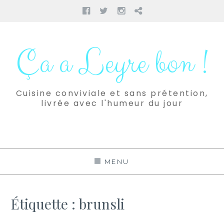
Facebook
Twitter
Instagram
Pinterest
Aller
au
Ça a Leyre bon !
contenu
Cuisine conviviale et sans prétention,
livrée avec l'humeur du jour
MENU
Étiquette :
brunsli