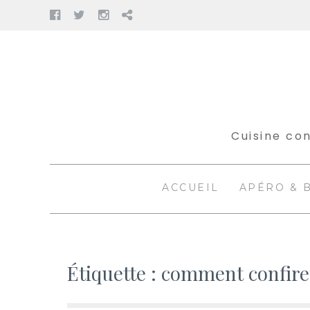
Facebook
Twitter
Instagram
Pinterest
Aller
au
contenu
Cuisine con
ACCUEIL
APÉRO & 
Étiquette :
comment confire