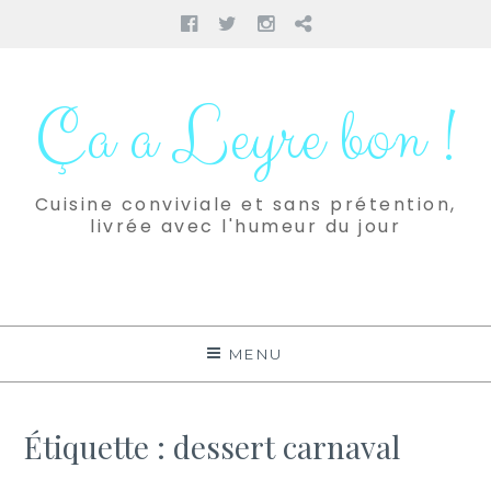
Facebook
Twitter
Instagram
Pinterest
Aller
au
Ça a Leyre bon !
contenu
Cuisine conviviale et sans prétention,
livrée avec l'humeur du jour
MENU
Étiquette :
dessert carnaval