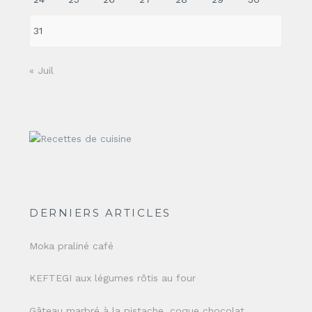
31
« Juil
DERNIERS ARTICLES
Moka praliné café
KEFTEGI aux légumes rôtis au four
Gâteau marbré à la pistache, coque chocolat