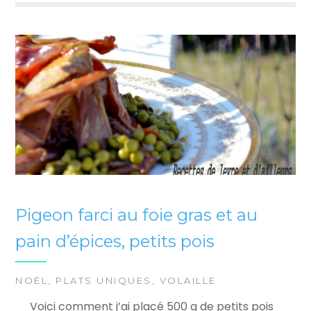
Pigeon farci au foie gras et au
pain d’épices, petits pois
NOËL
,
PLATS UNIQUES
,
VOLAILLE
Voici comment j’ai placé 500 g de petits pois