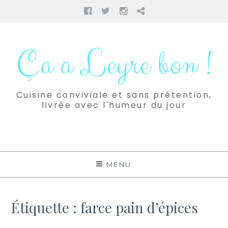
Facebook
Twitter
Instagram
Pinterest
Aller
au
Ça a Leyre bon !
contenu
Cuisine conviviale et sans prétention,
livrée avec l'humeur du jour
MENU
Étiquette :
farce pain d’épices