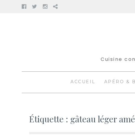
Facebook
Twitter
Instagram
Pinterest
Aller
au
contenu
Cuisine con
ACCUEIL
APÉRO & 
Étiquette :
gâteau léger amé