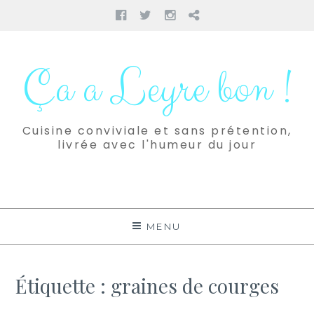
Facebook
Twitter
Instagram
Pinterest
Aller
au
Ça a Leyre bon !
contenu
Cuisine conviviale et sans prétention,
livrée avec l'humeur du jour
MENU
Étiquette :
graines de courges