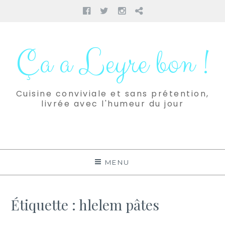
Facebook
Twitter
Instagram
Pinterest
Aller
au
Ça a Leyre bon !
contenu
Cuisine conviviale et sans prétention,
livrée avec l'humeur du jour
MENU
Étiquette :
hlelem pâtes